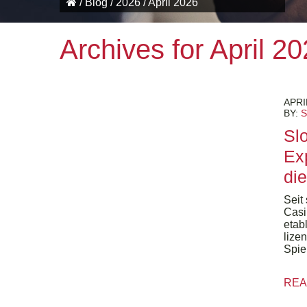
/
Blog
/
2026
/
April 2026
Archives for April 2
APRI
BY:
S
Sl
Exp
di
Seit
Casi
etab
lize
Spiel
REA