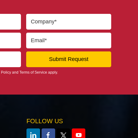
 Policy
and
Terms of Service
apply.
FOLLOW US