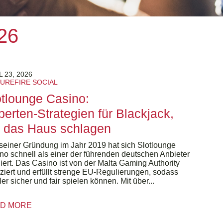
026
L 23, 2026
UREFIRE SOCIAL
otlounge Casino:
erten‑Strategien für Blackjack,
e das Haus schlagen
 seiner Gründung im Jahr 2019 hat sich Slotlounge
no schnell als einer der führenden deutschen Anbieter
liert. Das Casino ist von der Malta Gaming Authority
nziert und erfüllt strenge EU‑Regulierungen, sodass
er sicher und fair spielen können. Mit über...
D MORE