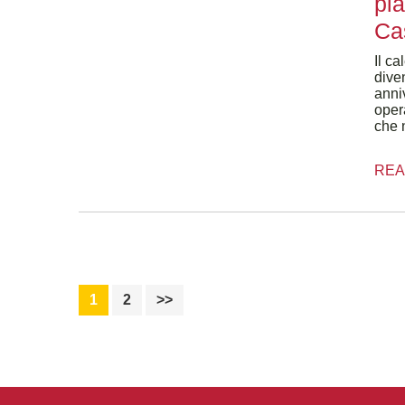
pia
Ca
Il c
diven
anni
oper
che n
REA
Page
Page
1
2
>>