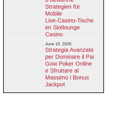
Strategien für
Mobile
Live‑Casino‑Tische
im Slotlounge
Casino
June 10, 2026
Strategia Avanzate
per Dominare il Pai
Gow Poker Online
e Sfruttare al
Massimo i Bonus
Jackpot