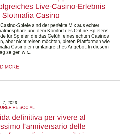
folgreiches Live‑Casino‑Erlebnis
i Slotmafia Casino
‑Casino‑Spiele sind der perfekte Mix aus echter
hatmosphäre und dem Komfort des Online‑Spielens.
de für Spieler, die das Gefühl eines echten Casinos
en, aber nicht reisen möchten, bieten Plattformen wie
mafia Casino ein umfangreiches Angebot. In diesem
ag zeigen wir...
D MORE
L 7, 2026
UREFIRE SOCIAL
da definitiva per vivere al
ssimo l’anniversario delle