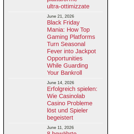
ultra‑ottimizzate
June 21, 2026
Black Friday
Mania: How Top
Gaming Platforms
Turn Seasonal
Fever into Jackpot
Opportunities
While Guarding
Your Bankroll
June 14, 2026
Erfolgreich spielen:
Wie Casinolab
Casino Probleme
löst und Spieler
begeistert
June 11, 2026
8 bewährte