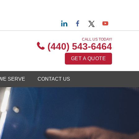
CALL US TODAY!
(440) 543-6464
GET A QUOTE
WE SERVE
CONTACT US