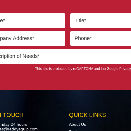
This site is protected by reCAPTCHA and the Google
Privacy
N TOUCH
QUICK LINKS
riday 24 hours
About Us
les@reddyequip.com