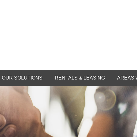
OUR SOLUTIONS
RENTALS & LEASING
AREAS 